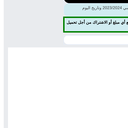
أهلاً بكم جميعاً طلاباً ومدرسين وأهالي طلبة ومهتمين، في قسم دولة America ، نحن الآن في Term 1 من العام الدراسي 2023/2024 وتاريخ اليوم
 عدم دفع أي مبلغ أو الاشتراك من أجل تحميل