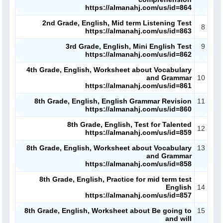
https://almanahj.com/us/id=864
ملفات تعليمية
2nd Grade, English, Mid term Listening Test
8
https://almanahj.com/us/id=863
الكتب المدرسية
3rd Grade, English, Mini English Test
9
https://almanahj.com/us/id=862
تسجيل دخول
4th Grade, English, Worksheet about Vocabulary
and Grammar
10
https://almanahj.com/us/id=861
8th Grade, English, English Grammar Revision
11
https://almanahj.com/us/id=860
8th Grade, English, Test for Talented
12
https://almanahj.com/us/id=859
8th Grade, English, Worksheet about Vocabulary
13
and Grammar
https://almanahj.com/us/id=858
8th Grade, English, Practice for mid term test
English
14
https://almanahj.com/us/id=857
8th Grade, English, Worksheet about Be going to
15
and will