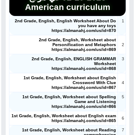
American curriculum
2nd Grade, English, English Worksheet About Do
1
you have any toys
https://almanahj.com/us/id=870
2nd Grade, English, Worksheet about
ملفات اليوم
Personification and Metaphors
2
https://almanahj.com/us/id=869
ابحث عن مدرس
2nd Grade, English, ENGLISH GRAMMAR
3
Worksheet
https://almanahj.com/us/id=868
أحدث الأخبار
1st Grade, English, Worksheet about English
Crossword With Clue
4
جميع الصفوف
https://almanahj.com/us/id=867
1st Grade, English, Worksheet about Spelling
5
منصات
Game and Listening
https://almanahj.com/us/id=866
مدرسو المناهج
1st Grade, English, Worksheet about English exam
6
https://almanahj.com/us/id=865
ملفات للمدرس
1st Grade, English, Worksheet about Reading
7
comprehension