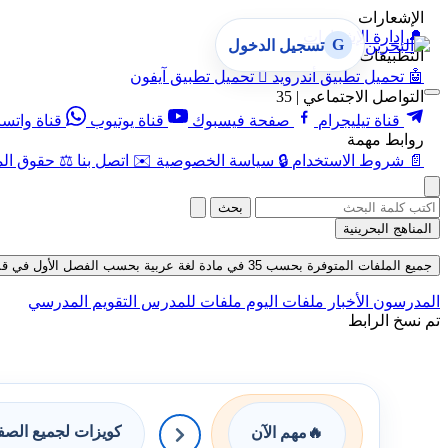
الإشعارات
🔔
إدارة الإشعارات
G
تسجيل الدخول
التطبيقات
🤖
تحميل تطبيق أندرويد

تحميل تطبيق آيفون
التواصل الاجتماعي | 35
قناة تيليجرام
صفحة فيسبوك
قناة يوتيوب
قناة واتس
روابط مهمة
📄
شروط الاستخدام
🔒
سياسة الخصوصية
✉️
اتصل بنا
⚖️
حقوق الم
بحث
المناهج البحرينية
جميع الملفات المتوفرة بحسب 35 في مادة لغة عربية بحسب الفصل الأول في قسم اختبارات حتى تاريخ 06-08-2026
المدرسون
الأخبار
ملفات اليوم
ملفات للمدرس
التقويم المدرسي
تم نسخ الرابط
كويزات لجميع الص
🔥
مهم الآن