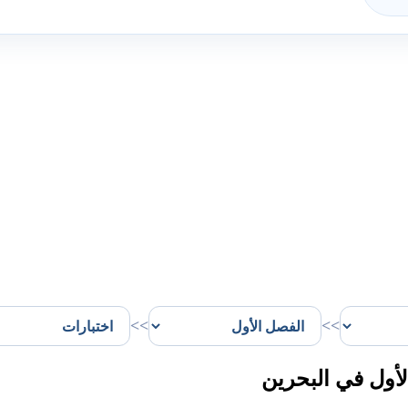
>>
>>