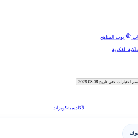
اب
بوت المناهج
لكية الفكرية
الأكاديمية
كويزات
فوف