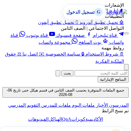
الإشعارات
🔔
إدارة الإشعارات
G
تسجيل الدخول
التطبيقات
🤖
تحميل تطبيق أندرويد

تحميل تطبيق آيفون
التواصل الاجتماعي | الصف الثامن
قناة تيليجرام
صفحة فيسبوك
قناة يوتيوب
قناة
واتساب
بوت المناهج
مجموعة واتساب
روابط مهمة
📄
شروط الاستخدام
🔒
سياسة الخصوصية
✉️
اتصل بنا
⚖️
حقوق
الملكية الفكرية
بحث
المناهج الإماراتية
جميع الملفات المتوفرة بحسب الصف الثامن في قسم هيكل حتى تاريخ 06-
08-2026
المدرسون
الأخبار
ملفات اليوم
ملفات للمدرس
التقويم المدرسي
تم نسخ الرابط
QnA
الأكاديمية
كويزات
الهياكل
الفيديوهات