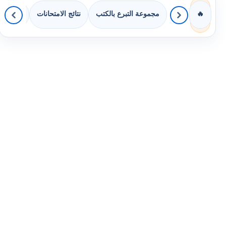
مجموعة التبرع بالكتب
نتائج الامتحانات
كويزات 
🔥