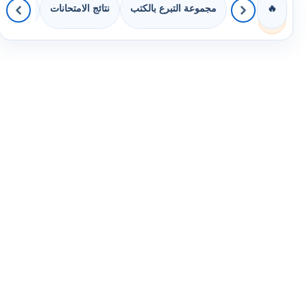
مجموعة التبرع بالكتب
نتائج الامتحانات
كويزات 
🔥