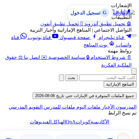
الإشعارات
🔔
إدارة الإشعارات
G
تسجيل الدخول
التطبيقات
🤖
تحميل تطبيق أندرويد

تحميل تطبيق آيفون
التواصل الاجتماعي | المناهج الإماراتية وأخبار التربية
قناة تيليجرام
صفحة فيسبوك
قناة يوتيوب
قناة
واتساب
بوت المناهج
روابط مهمة
📄
شروط الاستخدام
🔒
سياسة الخصوصية
✉️
اتصل بنا
⚖️
حقوق
الملكية الفكرية
بحث
المناهج الإماراتية
جميع الملفات المتوفرة في الإمارات حتى تاريخ 06-08-2026
المدرسون
الأخبار
ملفات اليوم
ملفات للمدرس
التقويم المدرسي
تم نسخ الرابط
QnA
الأكاديمية
كويزات
الهياكل
الفيديوهات