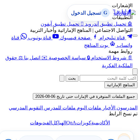
الإشعارات
🔔
إدارة الإشعارات
G
تسجيل الدخول
التطبيقات
🤖
تحميل تطبيق أندرويد

تحميل تطبيق آيفون
التواصل الاجتماعي | المناهج الإماراتية وأخبار التربية
قناة تيليجرام
صفحة فيسبوك
قناة يوتيوب
قناة
واتساب
بوت المناهج
روابط مهمة
📄
شروط الاستخدام
🔒
سياسة الخصوصية
✉️
اتصل بنا
⚖️
حقوق
الملكية الفكرية
بحث
المناهج الإماراتية
جميع الملفات المتوفرة في الإمارات حتى تاريخ 06-08-2026
المدرسون
الأخبار
ملفات اليوم
ملفات للمدرس
التقويم المدرسي
تم نسخ الرابط
QnA
الأكاديمية
كويزات
الهياكل
الفيديوهات