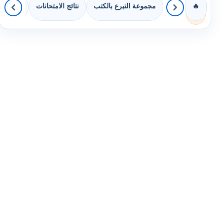
مجموعة التبرع بالكتب
نتائج الامتحانات
كويزات 
🔥