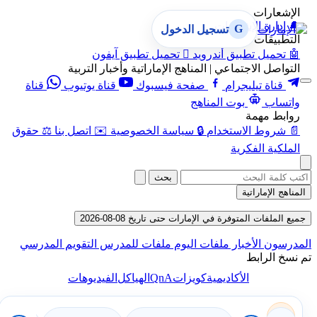
الإشعارات
🔔
إدارة الإشعارات
G
تسجيل الدخول
التطبيقات
🤖
تحميل تطبيق أندرويد

تحميل تطبيق آيفون
التواصل الاجتماعي | المناهج الإماراتية وأخبار التربية
قناة تيليجرام
صفحة فيسبوك
قناة يوتيوب
قناة
واتساب
بوت المناهج
روابط مهمة
📄
شروط الاستخدام
🔒
سياسة الخصوصية
✉️
اتصل بنا
⚖️
حقوق
الملكية الفكرية
بحث
المناهج الإماراتية
جميع الملفات المتوفرة في الإمارات حتى تاريخ 08-08-2026
المدرسون
الأخبار
ملفات اليوم
ملفات للمدرس
التقويم المدرسي
تم نسخ الرابط
QnA
الأكاديمية
كويزات
الهياكل
الفيديوهات