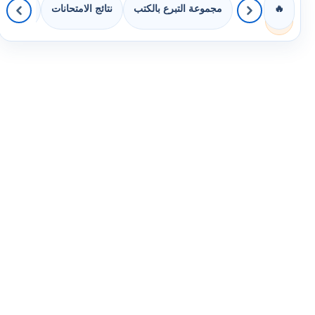
مجموعة التبرع بالكتب
نتائج الامتحانات
كويزات 
🔥