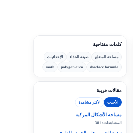
كلمات مفتاحية
مساحة المضلع
صيغة الحذاء
الإحداثيات
math
polygon area
shoelace formula
مقالات قريبة
الأحدث
الأكثر مشاهدة
مساحة الأشكال المركبة
المشاهدات: 381
توزيع الضرب على الجمع والطرح