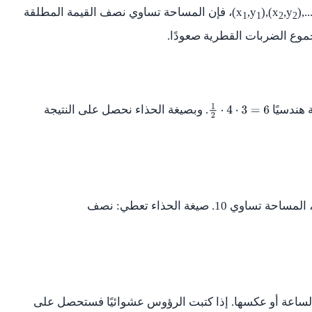
),.
,y
),(x
,y
(x
، فإن المساحة تساوي نصف القيمة المطلقة
1
1
2
2
موع الضربات القطرية صعودًا.
 هندسيًا
. وبصيغة الحذاء نحصل على النتيجة
1
2
⋅
4
⋅
3
=
6
 المساحة تساوي
10
. صيغة الحذاء تعطي: نصف
ساعة أو عكسها. إذا كتبت الرؤوس عشوائيًا فستحصل على