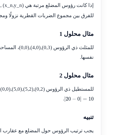
إذا كانت رؤوس المضلع مرتبة هي
.., (x_n,y_n)
للفرق بين مجموع الضربات القطرية نزولًا ومج
مثال محلول 1
للمثلث ذي الرؤوس
(0,0),(4,0),(0,3)
، المساحة
نفسها.
مثال محلول 2
للمستطيل ذي الرؤوس
(0,0),(5,0),(5,2),(0,2)
،
.
|
20
−
0
|
=
10
تنبيه
يجب ترتيب الرؤوس حول المضلع مع عقارب ال