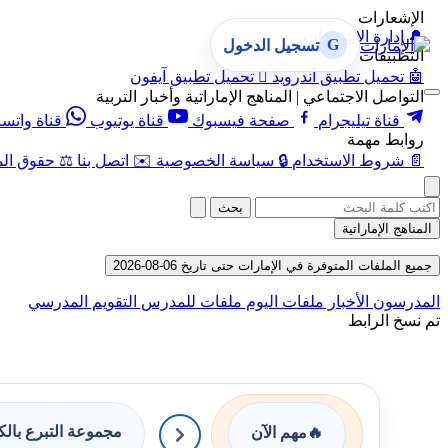
الإشعارات
🔔
إدارة الإشعارات
G
تسجيل الدخول
التطبيقات
🤖
تحميل تطبيق أندرويد

تحميل تطبيق آيفون
التواصل الاجتماعي | المناهج الإماراتية وأخبار التربية
قناة تيليجرام
صفحة فيسبوك
قناة يوتيوب
قناة واتس
روابط مهمة
📄
شروط الاستخدام
🔒
سياسة الخصوصية
✉️
اتصل بنا
⚖️
حقوق الم
بحث
المناهج الإماراتية
جميع الملفات المتوفرة في الإمارات حتى تاريخ 06-08-2026
المدرسون
الأخبار
ملفات اليوم
ملفات للمدرس
التقويم المدرسي
تم نسخ الرابط
مجموعة التبرع بال
🔥
مهم الآن