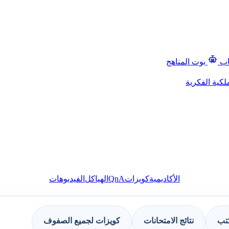
اب
بوت المناهج
لكية الفكرية
QnA
الأكاديمية
كويزات
الهياكل
الفيديوهات
كتب
نتائج الامتحانات
كويزات لجميع الصفوف