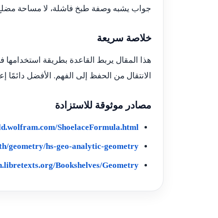
جواب يشبه وصفة طبخ فاشلة، لا مساحة مضلع
خلاصة سريعة
هذا المقال يربط القاعدة بطريقة استخدامها ف
الانتقال من الحفظ إلى الفهم. الأفضل دائمًا إعاد
مصادر موثوقة للاستزادة
ld.wolfram.com/ShoelaceFormula.html
h/geometry/hs-geo-analytic-geometry
h.libretexts.org/Bookshelves/Geometry