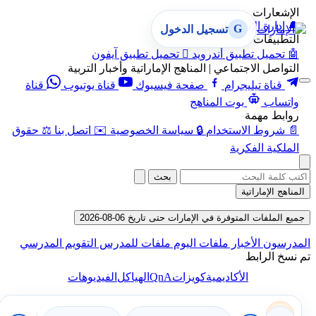
الإشعارات
🔔
إدارة الإشعارات
G
تسجيل الدخول
التطبيقات
🤖
تحميل تطبيق أندرويد

تحميل تطبيق آيفون
التواصل الاجتماعي | المناهج الإماراتية وأخبار التربية
قناة تيليجرام
صفحة فيسبوك
قناة يوتيوب
قناة
واتساب
بوت المناهج
روابط مهمة
📄
شروط الاستخدام
🔒
سياسة الخصوصية
✉️
اتصل بنا
⚖️
حقوق
الملكية الفكرية
بحث
المناهج الإماراتية
جميع الملفات المتوفرة في الإمارات حتى تاريخ 06-08-2026
المدرسون
الأخبار
ملفات اليوم
ملفات للمدرس
التقويم المدرسي
تم نسخ الرابط
QnA
الأكاديمية
كويزات
الهياكل
الفيديوهات