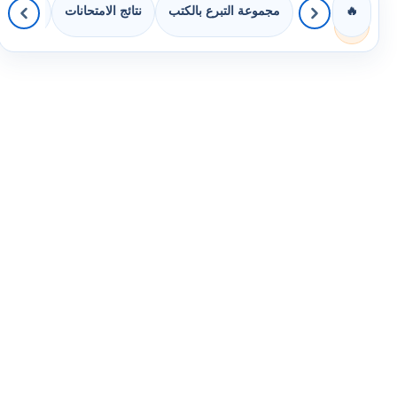
مجموعة التبرع بالكتب
نتائج الامتحانات
كويزات 
🔥