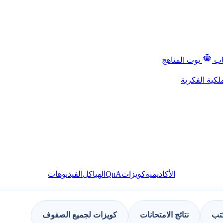
اب
بوت المناهج
لكية الفكرية
QnA
الأكاديمية
كويزات
الهياكل
الفيديوهات
كتب
نتائج الامتحانات
كويزات لجميع الصفوف