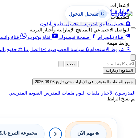
الإشعارات
🔔
إدارة الإشعارات
G
تسجيل الدخول
التطبيقات
🤖
تحميل تطبيق أندرويد

تحميل تطبيق آيفون
التواصل الاجتماعي | المناهج الإماراتية وأخبار التربية
قناة تيليجرام
صفحة فيسبوك
قناة يوتيوب
قناة واتس
روابط مهمة
📄
شروط الاستخدام
🔒
سياسة الخصوصية
✉️
اتصل بنا
⚖️
حقوق الم
بحث
المناهج الإماراتية
جميع الملفات المتوفرة في الإمارات حتى تاريخ 06-08-2026
المدرسون
الأخبار
ملفات اليوم
ملفات للمدرس
التقويم المدرسي
تم نسخ الرابط
مجموعة التبرع بال
🔥
مهم الآن