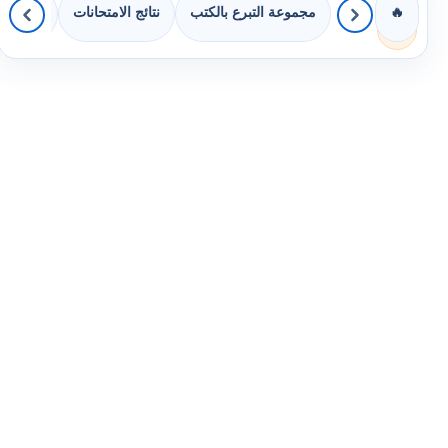
مجموعة التبرع بالكتب
نتائج الامتحانات
كويزات 
🔥