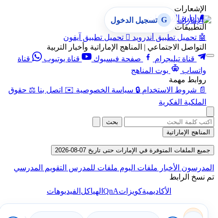
الإشعارات
🔔
إدارة الإشعارات
G
تسجيل الدخول
التطبيقات
🤖
تحميل تطبيق أندرويد

تحميل تطبيق آيفون
التواصل الاجتماعي | المناهج الإماراتية وأخبار التربية
قناة تيليجرام
صفحة فيسبوك
قناة يوتيوب
قناة
واتساب
بوت المناهج
روابط مهمة
📄
شروط الاستخدام
🔒
سياسة الخصوصية
✉️
اتصل بنا
⚖️
حقوق
الملكية الفكرية
بحث
المناهج الإماراتية
جميع الملفات المتوفرة في الإمارات حتى تاريخ 07-08-2026
المدرسون
الأخبار
ملفات اليوم
ملفات للمدرس
التقويم المدرسي
تم نسخ الرابط
QnA
الأكاديمية
كويزات
الهياكل
الفيديوهات