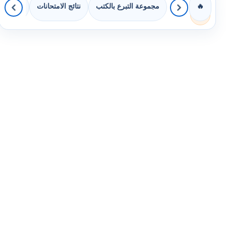
مجموعة التبرع بالكتب
نتائج الامتحانات
كويزات 
🔥