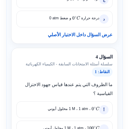
درجة حرارة
و ضغط
0 atm
د
0
∘
C
عرض السؤال داخل الاختبار الأصلي
السؤال 4
سلسلة أسئلة الامتحانات السابقة - الكيمياء الكهربائية
النقاط: 1
ما الظروف التي يتم عندها قياس جهود الاختزال
القياسية ؟
،
1 atm
،
1 M
محلول أيوني
أ
0
∘
C
،
1 atm
،
1 M
محلول أيوني