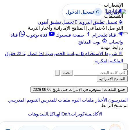
الإشعارات
🔔
إدارة الإشعارات
G
تسجيل الدخول
التطبيقات
🤖
تحميل تطبيق أندرويد

تحميل تطبيق آيفون
التواصل الاجتماعي | المناهج الإماراتية وأخبار التربية
قناة تيليجرام
صفحة فيسبوك
قناة يوتيوب
قناة
واتساب
بوت المناهج
روابط مهمة
📄
شروط الاستخدام
🔒
سياسة الخصوصية
✉️
اتصل بنا
⚖️
حقوق
الملكية الفكرية
بحث
المناهج الإماراتية
جميع الملفات المتوفرة في الإمارات حتى تاريخ 06-08-2026
المدرسون
الأخبار
ملفات اليوم
ملفات للمدرس
التقويم المدرسي
تم نسخ الرابط
QnA
الأكاديمية
كويزات
الهياكل
الفيديوهات