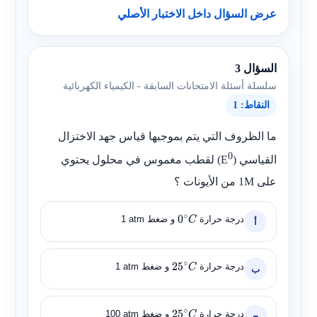
عرض السؤال داخل الاختبار الأصلي
السؤال 3
سلسلة أسئلة الامتحانات السابقة - الكيمياء الكهربائية
النقاط: 1
ما الظروف التي يتم بموجبها قياس جهد الاختزال
0
القياسي
)
(E
لقطب مغموس في محلول يحتوي
على
1M
من الأيونات ؟
درجة حرارة
و ضغط
1 atm
أ
0
∘
C
درجة حرارة
و ضغط
1 atm
ب
25
∘
C
درجة حرارة
و ضغط
100 atm
ج
25
∘
C