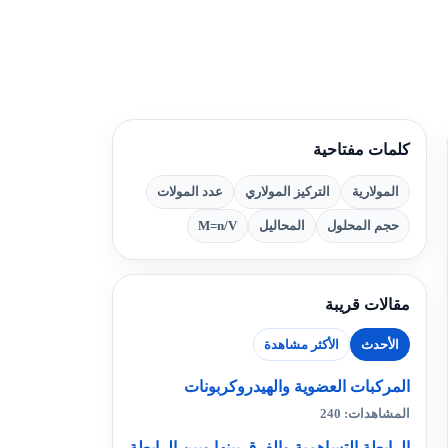
كلمات مفتاحية
المولارية
التركيز المولاري
عدد المولات
حجم المحلول
المحاليل
M=n/V
مقالات قريبة
الأحدث
الأكثر مشاهدة
المركبات العضوية والهيدروكربونات
المشاهدات: 240
الرابطة التساهمية والفرق بينها وبين الرابطة