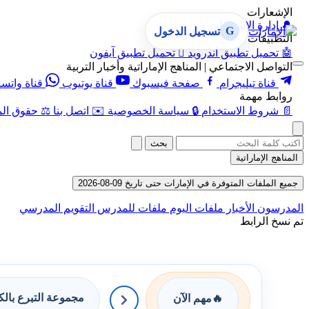
الإشعارات
🔔
إدارة الإشعارات
G
تسجيل الدخول
التطبيقات
🤖
تحميل تطبيق أندرويد

تحميل تطبيق آيفون
التواصل الاجتماعي | المناهج الإماراتية وأخبار التربية
قناة تيليجرام
صفحة فيسبوك
قناة يوتيوب
قناة واتس
روابط مهمة
📄
شروط الاستخدام
🔒
سياسة الخصوصية
✉️
اتصل بنا
⚖️
حقوق الم
بحث
المناهج الإماراتية
جميع الملفات المتوفرة في الإمارات حتى تاريخ 09-08-2026
المدرسون
الأخبار
ملفات اليوم
ملفات للمدرس
التقويم المدرسي
تم نسخ الرابط
مجموعة التبرع بال
🔥
مهم الآن