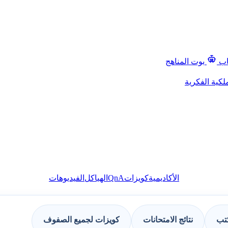
اب
بوت المناهج
لكية الفكرية
QnA
الأكاديمية
كويزات
الهياكل
الفيديوهات
كتب
نتائج الامتحانات
كويزات لجميع الصفوف