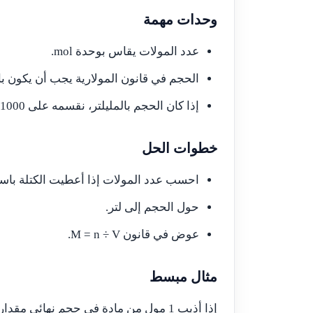
وحدات مهمة
عدد المولات يقاس بوحدة mol.
الحجم في قانون المولارية يجب أن يكون باللت
إذا كان الحجم بالمليلتر، نقسمه على 1000 لتحويله إلى لتر.
خطوات الحل
احسب عدد المولات إذا أعطيت الكتلة باستخدام  ÷ molar mass
حول الحجم إلى لتر.
عوض في قانون M = n ÷ V.
مثال مبسط
إذا أذيب 1 مول من مادة في حجم نهائي مقداره 2 لتر، فإن المولارية تساوي 0.5 M.