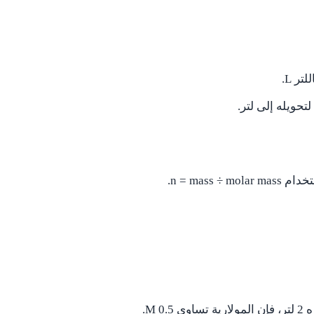
ر L.
n = mass.