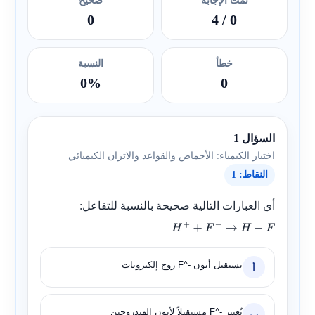
تمت الإجابة
صحيح
0
/ 4
0
خطأ
النسبة
0%
0
السؤال 1
اختبار الكيمياء: الأحماض والقواعد والاتزان الكيميائي
النقاط: 1
أي العبارات التالية صحيحة بالنسبة للتفاعل:
H
+
+
F
−
→
H
−
F
يستقبل أيون
F^-
زوج إلكترونات
أ
يُعتبر
F^-
مستقبلاً لأيون الهيدروجين
ب