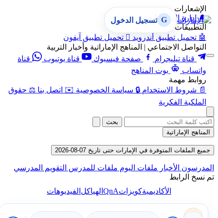
الإشعارات
🔔
إدارة الإشعارات
G
تسجيل الدخول
التطبيقات
🤖
تحميل تطبيق أندرويد

تحميل تطبيق آيفون
التواصل الاجتماعي | المناهج الإماراتية وأخبار التربية
قناة تيليجرام
صفحة فيسبوك
قناة يوتيوب
قناة
واتساب
بوت المناهج
روابط مهمة
📄
شروط الاستخدام
🔒
سياسة الخصوصية
✉️
اتصل بنا
⚖️
حقوق
الملكية الفكرية
بحث
المناهج الإماراتية
جميع الملفات المتوفرة في الإمارات حتى تاريخ 07-08-2026
المدرسون
الأخبار
ملفات اليوم
ملفات للمدرس
التقويم المدرسي
تم نسخ الرابط
QnA
الأكاديمية
كويزات
الهياكل
الفيديوهات