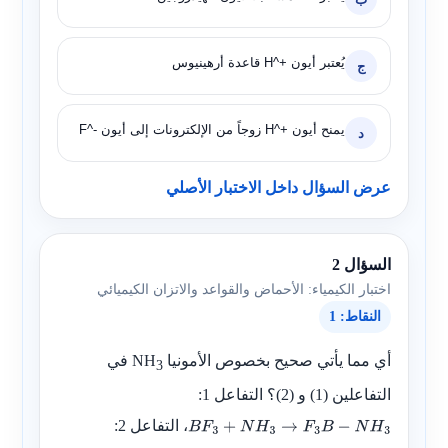
يُعتبر أيون
H^+
قاعدة أرهينيوس
ج
يمنح أيون
H^+
زوجاً من الإلكترونات إلى أيون
F^-
د
عرض السؤال داخل الاختبار الأصلي
السؤال 2
اختبار الكيمياء: الأحماض والقواعد والاتزان الكيميائي
النقاط: 1
أي مما يأتي صحيح بخصوص الأمونيا
NH
في
3
التفاعلين (1) و (2)؟ التفاعل 1:
، التفاعل 2:
B
F
3
+
N
H
3
→
F
3
B
−
N
H
3