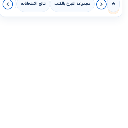
مجموعة التبرع بالكتب
نتائج الامتحانات
كويزات 
🔥