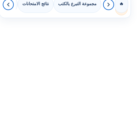
مجموعة التبرع بالكتب
نتائج الامتحانات
كويزات 
🔥