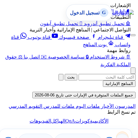
الإشعارات
🔔
إدارة الإشعارات
G
تسجيل الدخول
التطبيقات
🤖
تحميل تطبيق أندرويد

تحميل تطبيق آيفون
التواصل الاجتماعي | المناهج الإماراتية وأخبار التربية
قناة تيليجرام
صفحة فيسبوك
قناة يوتيوب
قناة
واتساب
بوت المناهج
روابط مهمة
📄
شروط الاستخدام
🔒
سياسة الخصوصية
✉️
اتصل بنا
⚖️
حقوق
الملكية الفكرية
بحث
المناهج الإماراتية
جميع الملفات المتوفرة في الإمارات حتى تاريخ 06-08-2026
المدرسون
الأخبار
ملفات اليوم
ملفات للمدرس
التقويم المدرسي
تم نسخ الرابط
QnA
الأكاديمية
كويزات
الهياكل
الفيديوهات