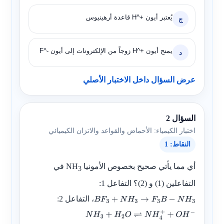
يُعتبر أيون
H^+
قاعدة أرهينيوس
ج
يمنح أيون
H^+
زوجاً من الإلكترونات إلى أيون
F^-
د
عرض السؤال داخل الاختبار الأصلي
السؤال 2
اختبار الكيمياء: الأحماض والقواعد والاتزان الكيميائي
النقاط: 1
أي مما يأتي صحيح بخصوص الأمونيا
NH
في
3
التفاعلين (1) و (2)؟ التفاعل 1:
، التفاعل 2:
B
F
3
+
N
H
3
→
F
3
B
−
N
H
3
N
H
3
+
H
2
O
⇌
N
H
4
+
+
O
H
−