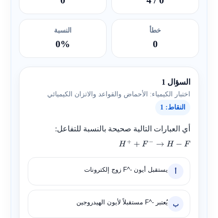
0
/ 4
0
خطأ
النسبة
0%
0
السؤال 1
اختبار الكيمياء: الأحماض والقواعد والاتزان الكيميائي
النقاط: 1
أي العبارات التالية صحيحة بالنسبة للتفاعل:
H
+
+
F
−
→
H
−
F
يستقبل أيون
F^-
زوج إلكترونات
أ
يُعتبر
F^-
مستقبلاً لأيون الهيدروجين
ب