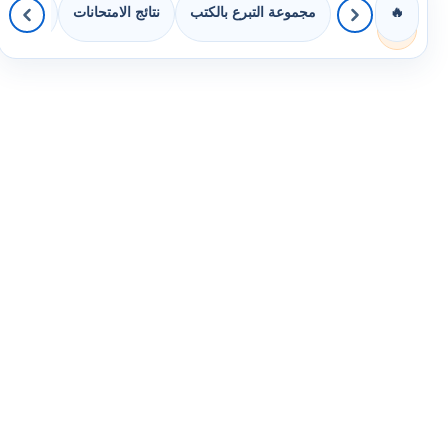
مجموعة التبرع بالكتب
نتائج الامتحانات
كويزات 
🔥