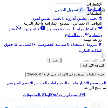
الإشعارات
🔔
إدارة الإشعارات
G
تسجيل الدخول
التطبيقات
🤖
تحميل تطبيق أندرويد

تحميل تطبيق آيفون
التواصل الاجتماعي | المناهج الإماراتية وأخبار التربية
قناة تيليجرام
صفحة فيسبوك
قناة يوتيوب
قناة
واتساب
بوت المناهج
روابط مهمة
📄
شروط الاستخدام
🔒
سياسة الخصوصية
✉️
اتصل بنا
⚖️
حقوق
الملكية الفكرية
بحث
المناهج الإماراتية
جميع الملفات المتوفرة في الإمارات حتى تاريخ 07-08-2026
المدرسون
الأخبار
ملفات اليوم
ملفات للمدرس
التقويم المدرسي
تم نسخ الرابط
QnA
الأكاديمية
كويزات
الهياكل
الفيديوهات