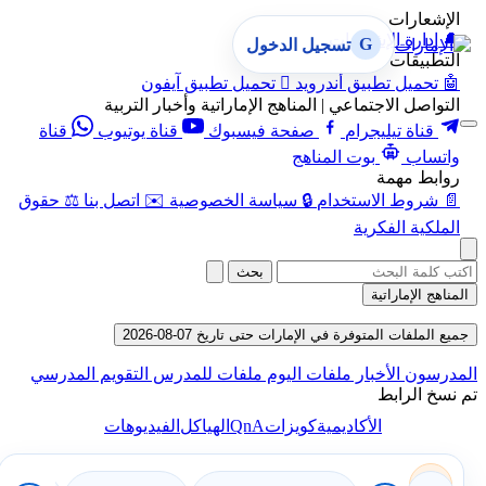
الإشعارات
🔔
إدارة الإشعارات
G
تسجيل الدخول
التطبيقات
🤖
تحميل تطبيق أندرويد

تحميل تطبيق آيفون
التواصل الاجتماعي | المناهج الإماراتية وأخبار التربية
قناة تيليجرام
صفحة فيسبوك
قناة يوتيوب
قناة
واتساب
بوت المناهج
روابط مهمة
📄
شروط الاستخدام
🔒
سياسة الخصوصية
✉️
اتصل بنا
⚖️
حقوق
الملكية الفكرية
بحث
المناهج الإماراتية
جميع الملفات المتوفرة في الإمارات حتى تاريخ 07-08-2026
المدرسون
الأخبار
ملفات اليوم
ملفات للمدرس
التقويم المدرسي
تم نسخ الرابط
QnA
الأكاديمية
كويزات
الهياكل
الفيديوهات