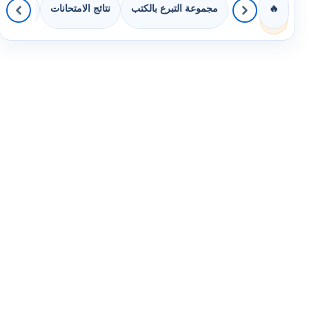
مجموعة التبرع بالكتب
نتائج الامتحانات
كويزات 
🔥