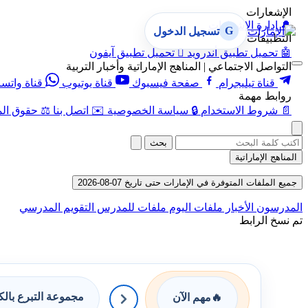
الإشعارات
🔔
إدارة الإشعارات
G
تسجيل الدخول
التطبيقات
🤖
تحميل تطبيق أندرويد

تحميل تطبيق آيفون
التواصل الاجتماعي | المناهج الإماراتية وأخبار التربية
قناة تيليجرام
صفحة فيسبوك
قناة يوتيوب
قناة واتس
روابط مهمة
📄
شروط الاستخدام
🔒
سياسة الخصوصية
✉️
اتصل بنا
⚖️
حقوق الم
بحث
المناهج الإماراتية
جميع الملفات المتوفرة في الإمارات حتى تاريخ 07-08-2026
المدرسون
الأخبار
ملفات اليوم
ملفات للمدرس
التقويم المدرسي
تم نسخ الرابط
مجموعة التبرع بال
🔥
مهم الآن