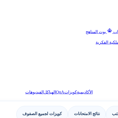
اب
بوت المناهج
لكية الفكرية
QnA
الأكاديمية
كويزات
الهياكل
الفيديوهات
كتب
نتائج الامتحانات
كويزات لجميع الصفوف