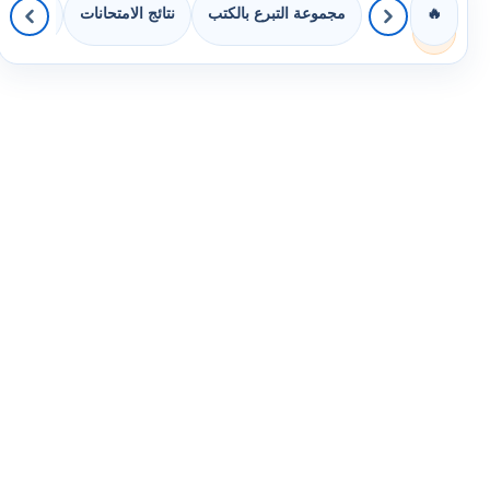
مجموعة التبرع بالكتب
نتائج الامتحانات
كويزات 
🔥