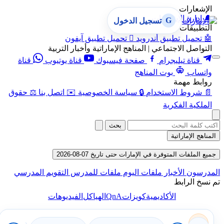
الإشعارات
🔔
إدارة الإشعارات
G
تسجيل الدخول
التطبيقات
🤖
تحميل تطبيق أندرويد

تحميل تطبيق آيفون
التواصل الاجتماعي | المناهج الإماراتية وأخبار التربية
قناة تيليجرام
صفحة فيسبوك
قناة يوتيوب
قناة
واتساب
بوت المناهج
روابط مهمة
📄
شروط الاستخدام
🔒
سياسة الخصوصية
✉️
اتصل بنا
⚖️
حقوق
الملكية الفكرية
بحث
المناهج الإماراتية
جميع الملفات المتوفرة في الإمارات حتى تاريخ 07-08-2026
المدرسون
الأخبار
ملفات اليوم
ملفات للمدرس
التقويم المدرسي
تم نسخ الرابط
QnA
الأكاديمية
كويزات
الهياكل
الفيديوهات