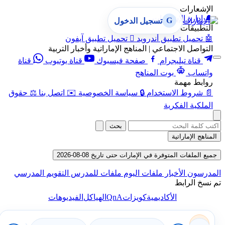
الإشعارات
🔔
إدارة الإشعارات
G
تسجيل الدخول
التطبيقات
🤖
تحميل تطبيق أندرويد

تحميل تطبيق آيفون
التواصل الاجتماعي | المناهج الإماراتية وأخبار التربية
قناة تيليجرام
صفحة فيسبوك
قناة يوتيوب
قناة
واتساب
بوت المناهج
روابط مهمة
📄
شروط الاستخدام
🔒
سياسة الخصوصية
✉️
اتصل بنا
⚖️
حقوق
الملكية الفكرية
بحث
المناهج الإماراتية
جميع الملفات المتوفرة في الإمارات حتى تاريخ 08-08-2026
المدرسون
الأخبار
ملفات اليوم
ملفات للمدرس
التقويم المدرسي
تم نسخ الرابط
QnA
الأكاديمية
كويزات
الهياكل
الفيديوهات