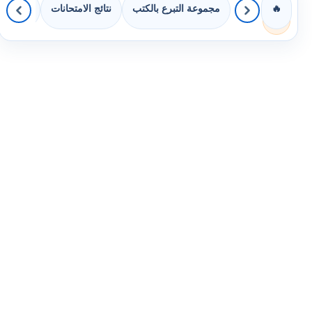
مجموعة التبرع بالكتب
نتائج الامتحانات
كويزات 
🔥