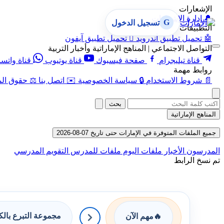
الإشعارات
🔔
إدارة الإشعارات
G
تسجيل الدخول
التطبيقات
🤖
تحميل تطبيق أندرويد

تحميل تطبيق آيفون
التواصل الاجتماعي | المناهج الإماراتية وأخبار التربية
قناة تيليجرام
صفحة فيسبوك
قناة يوتيوب
قناة واتس
روابط مهمة
📄
شروط الاستخدام
🔒
سياسة الخصوصية
✉️
اتصل بنا
⚖️
حقوق الم
بحث
المناهج الإماراتية
جميع الملفات المتوفرة في الإمارات حتى تاريخ 07-08-2026
المدرسون
الأخبار
ملفات اليوم
ملفات للمدرس
التقويم المدرسي
تم نسخ الرابط
مجموعة التبرع بال
🔥
مهم الآن