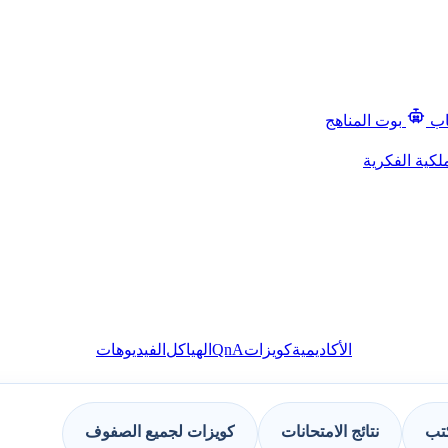
اب
بوت المناهج
لكية الفكرية
QnA
الأكاديمية
كويزات
الهياكل
الفيديوهات
كتب
نتائج الامتحانات
كويزات لجميع الصفوف