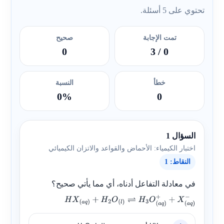
تحتوي على 5 أسئلة.
تمت الإجابة
صحيح
0
/ 3
0
خطأ
النسبة
0%
0
السؤال 1
اختبار الكيمياء: الأحماض والقواعد والاتزان الكيميائي
النقاط: 1
في معادلة التفاعل أدناه، أي مما يأتي صحيح؟
H
X
(
a
q
)
+
H
2
O
(
l
)
⇌
H
3
O
(
a
q
)
+
+
X
(
a
q
)
−