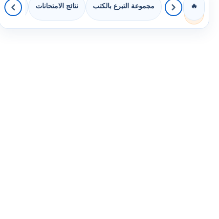
مجموعة التبرع بالكتب
نتائج الامتحانات
كويزات 
🔥