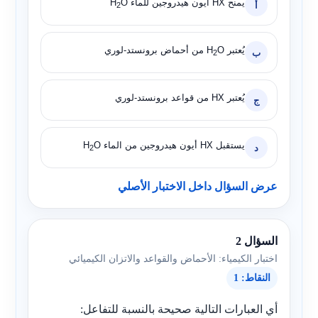
يمنح
HX
أيون هيدروجين للماء
O
H
أ
2
يُعتبر
O
H
من أحماض برونستد-لوري
ب
2
يُعتبر
HX
من قواعد برونستد-لوري
ج
يستقبل
HX
أيون هيدروجين من الماء
O
H
د
2
عرض السؤال داخل الاختبار الأصلي
السؤال 2
اختبار الكيمياء: الأحماض والقواعد والاتزان الكيميائي
النقاط: 1
أي العبارات التالية صحيحة بالنسبة للتفاعل: