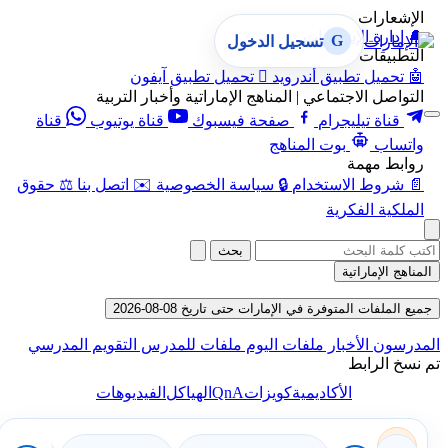
الإشعارات
🔔
إدارة الإشعارات
G
تسجيل الدخول
التطبيقات
🤖
تحميل تطبيق أندرويد

تحميل تطبيق آيفون
التواصل الاجتماعي | المناهج الإماراتية وأخبار التربية
قناة تيليجرام
صفحة فيسبوك
قناة يوتيوب
قناة
واتساب
بوت المناهج
روابط مهمة
📄
شروط الاستخدام
🔒
سياسة الخصوصية
✉️
اتصل بنا
⚖️
حقوق
الملكية الفكرية
بحث
المناهج الإماراتية
جميع الملفات المتوفرة في الإمارات حتى تاريخ 08-08-2026
المدرسون
الأخبار
ملفات اليوم
ملفات للمدرس
التقويم المدرسي
تم نسخ الرابط
QnA
الأكاديمية
كويزات
الهياكل
الفيديوهات