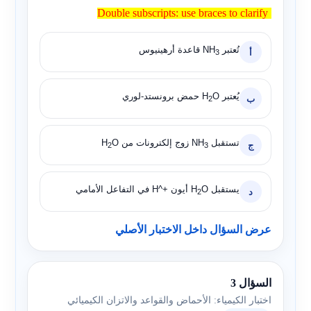
Double subscripts: use braces to clarify
Double subscripts: use braces to clarify
تُعتبر
NH
قاعدة أرهينيوس
أ
3
يُعتبر
O
H
حمض برونستد-لوري
ب
2
تستقبل
NH
زوج إلكترونات من
O
H
ج
2
3
يستقبل
O
H
أيون
H^+
في التفاعل الأمامي
د
2
عرض السؤال داخل الاختبار الأصلي
السؤال 3
اختبار الكيمياء: الأحماض والقواعد والاتزان الكيميائي